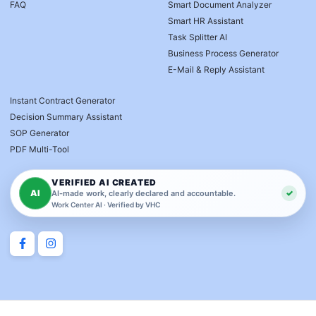
FAQ
Smart Document Analyzer
Smart HR Assistant
Task Splitter AI
Business Process Generator
E-Mail & Reply Assistant
Instant Contract Generator
Decision Summary Assistant
SOP Generator
PDF Multi-Tool
VERIFIED AI CREATED
AI
✓
AI-made work, clearly declared and accountable.
Work Center AI · Verified by VHC