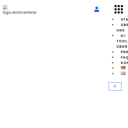
ST
ÜB
UNS
KI-
TOOL
ÜBER
PR
FA
KO
X