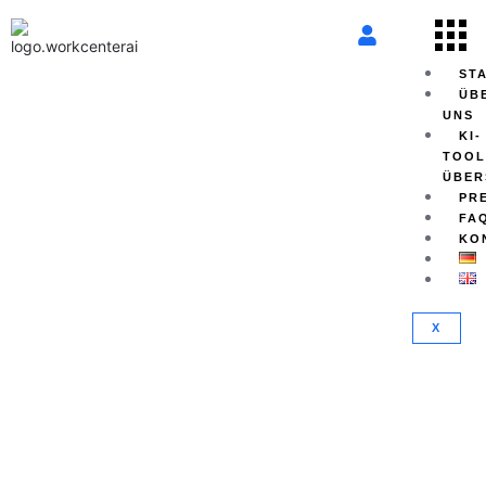
ST
ÜB
UNS
KI-
TOOL
ÜBER
PR
FA
KO
X